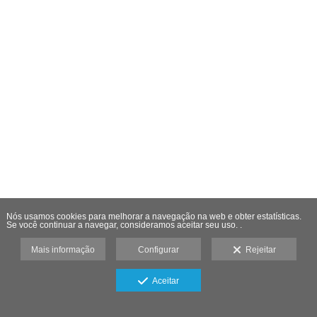
Nós usamos cookies para melhorar a navegação na web e obter estatísticas.
Se você continuar a navegar, consideramos aceitar seu uso. .
Mais informação
Configurar
Rejeitar
Aceitar