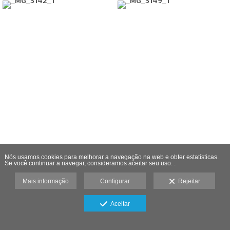
Nós usamos cookies para melhorar a navegação na web e obter estatísticas.
Se você continuar a navegar, consideramos aceitar seu uso. .
Mais informação
Configurar
Rejeitar
Aceitar