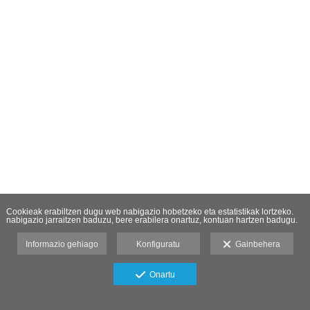
Cookieak erabiltzen dugu web nabigazio hobetzeko eta estatistikak lortzeko.
nabigazio jarraitzen baduzu, bere erabilera onartuz, kontuan hartzen badugu.
Informazio gehiago
Konfiguratu
Gainbehera
Onartu