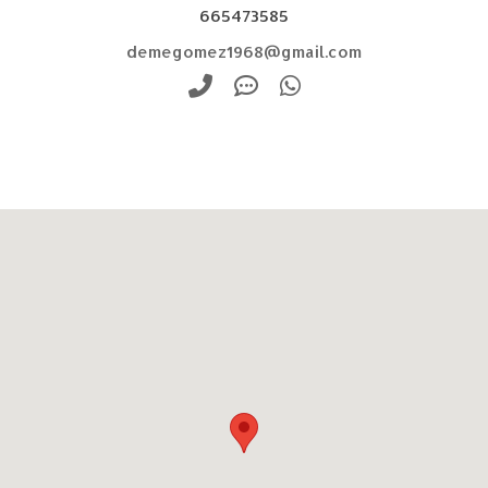
665473585
demegomez1968@gmail.com