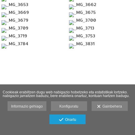
Cookieak erabiltzen dugu web nabigazio hobetzeko eta estatistikak lortzeko.
nabigazio jarraitzen baduzu, bere erabilera onartuz, kontuan hartzen badugu.
Informazio gehiago
Konfiguratu
Gainbehera
Onartu