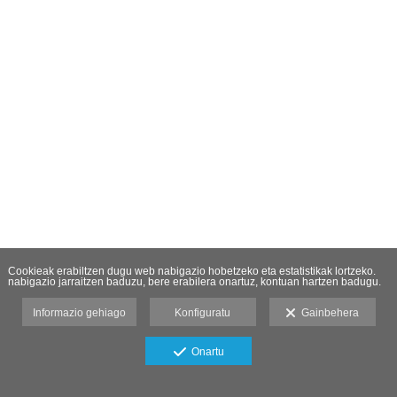
Cookieak erabiltzen dugu web nabigazio hobetzeko eta estatistikak lortzeko.
nabigazio jarraitzen baduzu, bere erabilera onartuz, kontuan hartzen badugu.
Informazio gehiago
Konfiguratu
Gainbehera
Onartu