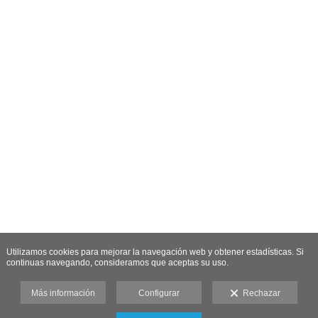
Utilizamos cookies para mejorar la navegación web y obtener estadísticas. Si
continuas navegando, consideramos que aceptas su uso.
Más información
Configurar
Rechazar