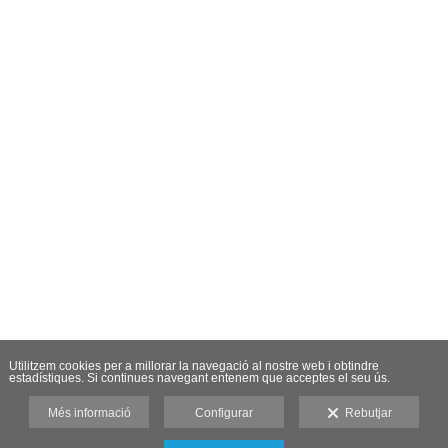
Utilitzem cookies per a millorar la navegació al nostre web i obtindre
estadístiques. Si continues navegant entenem que acceptes el seu ús.
Més informació
Configurar
Rebutjar