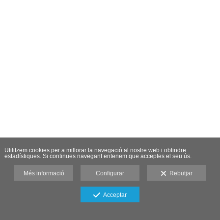
Utilitzem cookies per a millorar la navegació al nostre web i obtindre
estadístiques. Si continues navegant entenem que acceptes el seu ús.
Més informació
Configurar
Rebutjar
Acceptar