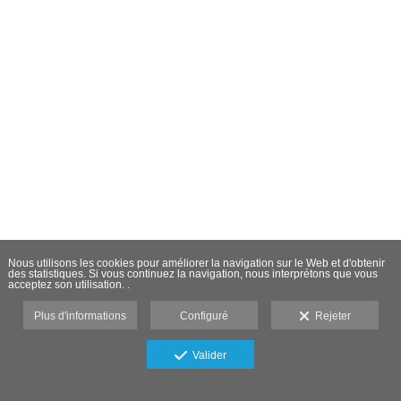
Nous utilisons les cookies pour améliorer la navigation sur le Web et d'obtenir
des statistiques. Si vous continuez la navigation, nous interprétons que vous
acceptez son utilisation. .
Plus d'informations
Configuré
Rejeter
Valider