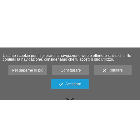
Usiamo i cookie per migliorare la navigazione web e ottenere statistiche. Se
continui la navigazione, consideriamo che tu accetti il suo utilizzo.
Per saperne di più
Configurare
Rifiutare
Accettare
Deme Gómez, fotógrafo